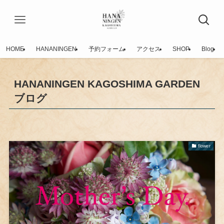
HOME
HANANINGEN
予約フォーム
アクセス
SHOP
Blog
HANANINGEN KAGOSHIMA GARDEN
ブログ
flower